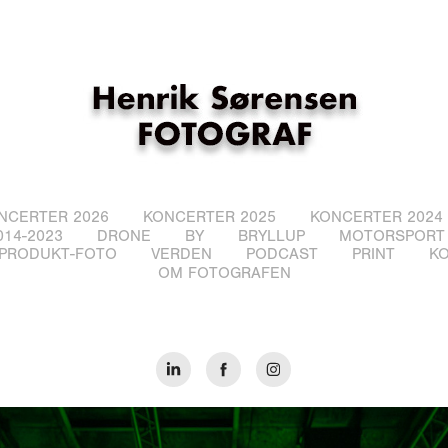
NCERTER 2026
KONCERTER 2025
KONCERTER 2024
14-2023
DRONE
BY
BRYLLUP
MOTORSPORT
PRODUKT-FOTO
VERDEN
PODCAST
PRINT
K
OM FOTOGRAFEN