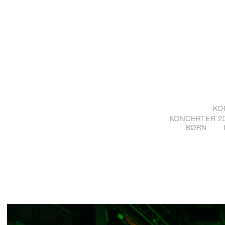
KO
KONCERTER 20
BØRN