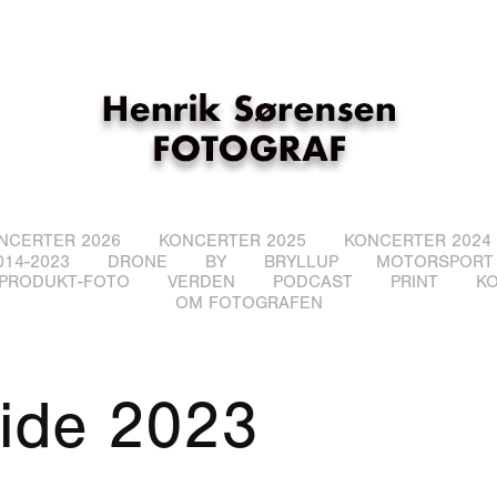
NCERTER 2026
KONCERTER 2025
KONCERTER 2024
14-2023
DRONE
BY
BRYLLUP
MOTORSPORT
PRODUKT-FOTO
VERDEN
PODCAST
PRINT
K
OM FOTOGRAFEN
ide 2023